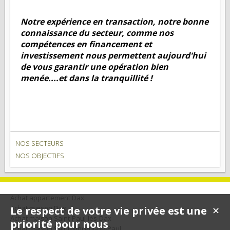
Notre expérience en transaction, notre bonne
connaissance du secteur, comme nos
compétences en financement et
investissement nous permettent aujourd'hui
de vous garantir une opération bien
menée....et dans la tranquillité !
NOS SECTEURS
NOS OBJECTIFS
Achat appartement Dax
Achat maison Dax
Le respect de votre vie privée est une
✕
Achat maison Saint-Paul-lès-Dax
priorité pour nous
Achat maison Saint-Vincent-de-Paul