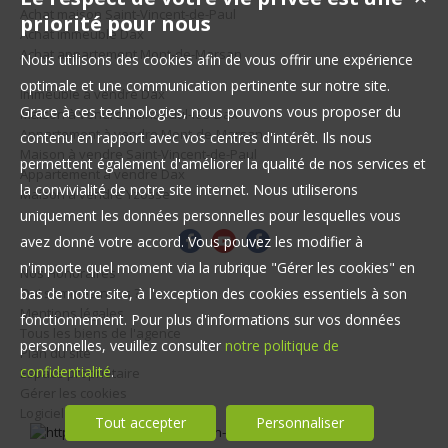
Achat maison Saint-Vincent-de-Paul
priorité pour nous
Achat immeuble Dax
Achat appartement Mont-de-Marsan
Nous utilisons des cookies afin de vous offrir une expérience
optimale et une communication pertinente sur notre site.
Immeuble à vendre Dax
Grace à ces technologies, nous pouvons vous proposer du
Maison à vendre Saint-Paul-lès-Dax
Appartement à vendre Mont-de-Marsan
contenu en rapport avec vos centres d'intérêt. Ils nous
Maison à vendre Saint-Vincent-de-Paul
permettent également d'améliorer la qualité de nos services et
Appartement à vendre Dax
la convivialité de notre site internet. Nous utiliserons
Maison à vendre Yzosse
uniquement les données personnelles pour lesquelles vous
avez donné votre accord. Vous pouvez les modifier à
n'importe quel moment via la rubrique "Gérer les cookies" en
Nos Honoraires
Qui sommes-nous ?
bas de notre site, à l'exception des cookies essentiels à son
Mentions légales
fonctionnement. Pour plus d'informations sur vos données
Tous les biens de l'agence
personnelles, veuillez consulter
notre politique de
Plan du site
confidentialité
.
Espace propriétaire
Gérer les cookies
Logiciel de transaction
Tout accepter
Personnaliser