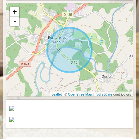
+
-
Leaflet
| ©
OpenStreetMap
|
Foursquare
contributors