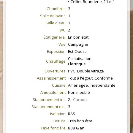
• Cellier Buanderie, 21 m²
Chambres
3
Salle de bains
1
Salle d'eau
1
WC
2
État général
En bon état
Vue
Campagne
Exposition
Est-Ouest
Climatisation
Chauffage
Electrique
Ouvertures
PVC, Double vitrage
Assainissement
Tout à l'égout, Conforme
Cuisine
Aménagée, Indépendante
Ameublement
Non meublé
Stationnement int.
2
Carport
Stationnement ext.
3
Isolation
RAS
Toiture
Trés bon état
Taxe foncière
888 €/an