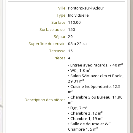
Ville
Pontonx-sur-l'Adour
Type
Individuelle
Surface
110.00
Surface au sol
150
Séjour
29
Superficie du terrain
08 a 23 ca
Terrasse
15
Pièces
4
• Entrée avec Pacards, 7.40 m²
• WC , 1.3 m²
• Salon SAM avec clim et Poele,
29.31 m²
• Cuisine Indépendante, 12.5
m²
• Chambre 3 ou Bureau, 11.90
Description des pièces
m²
• Dgt , 7 m²
• Chambre 2, 12 m²
• Chambre 1, 19 m²
• Salle de douche et WC
Chambre 1, 5 m²