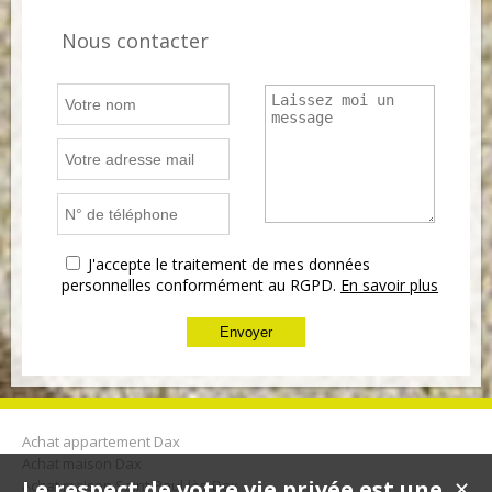
Nous contacter
J'accepte le traitement de mes données
personnelles conformément au RGPD.
En savoir plus
Achat appartement Dax
Achat maison Dax
Le respect de votre vie privée est une
Achat maison Saint-Paul-lès-Dax
✕