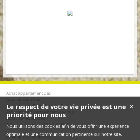
Achat appartement Dax
Achat maison Dax
Le respect de votre vie privée est une
Achat maison Saint-Paul-lès-Dax
✕
Achat maison Saint-Vincent-de-Paul
priorité pour nous
Achat immeuble Dax
Achat appartement Mont-de-Marsan
Nous utilisons des cookies afin de vous offrir une expérience
optimale et une communication pertinente sur notre site.
Immeuble à vendre Dax