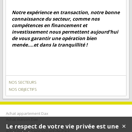
Notre expérience en transaction, notre bonne
connaissance du secteur, comme nos
compétences en financement et
investissement nous permettent aujourd'hui
de vous garantir une opération bien
menée....et dans la tranquillité !
NOS SECTEURS
NOS OBJECTIFS
Achat appartement Dax
Achat maison Dax
Le respect de votre vie privée est une
Achat maison Saint-Paul-lès-Dax
✕
Achat maison Saint-Vincent-de-Paul