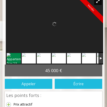
Vendu
45 000 €
Appeler
Écrire
Les points forts :
Prix attractif