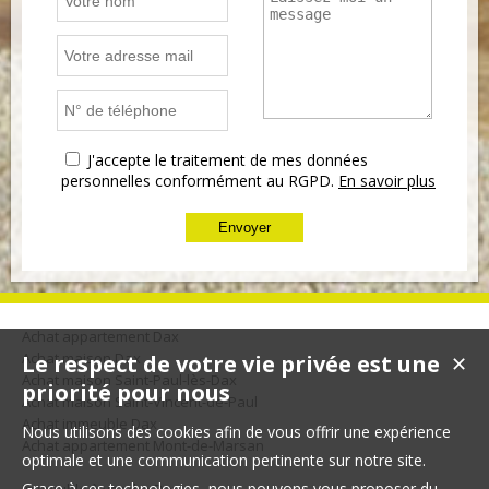
J'accepte le traitement de mes données
personnelles conformément au RGPD.
En savoir plus
Achat appartement Dax
Achat maison Dax
Le respect de votre vie privée est une
✕
Achat maison Saint-Paul-lès-Dax
priorité pour nous
Achat maison Saint-Vincent-de-Paul
Achat immeuble Dax
Nous utilisons des cookies afin de vous offrir une expérience
Achat appartement Mont-de-Marsan
optimale et une communication pertinente sur notre site.
Grace à ces technologies, nous pouvons vous proposer du