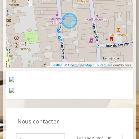
Leaflet
| ©
OpenStreetMap
|
Foursquare
contributors
Nous contacter